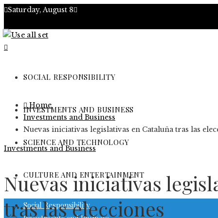
Saturday, August 8
About
Contact
SOCIAL RESPONSIBILITY
Advertise
Home
INVESTMENTS AND BUSINESS
Investments and Business
Nuevas iniciativas legislativas en Cataluña tras las ele
SCIENCE AND TECHNOLOGY
Investments and Business
CULTURE AND ENTERTAINMENT
Nuevas iniciativas legis
tras las elecciones
Social Responsibility