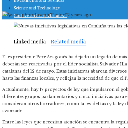
Investments and Business
Science and Technology
Joseph Taylor
2 years ago
Culture and Entertainment
Linked media –
Related media
El expresidente Pere Aragonès ha dejado un legado de más de
deberán ser reactivadas por el líder socialista Salvador Ill
catalanas del 12 de mayo. Estas iniciativas abarcan diversos
hasta las finanzas locales, y reflejan la necesidad de que 
Actualmente, hay 17 proyectos de ley que impulsaron el go
diferentes grupos parlamentarios y cinco iniciativas para 
consideran otros borradores, como la ley del taxi y la ley
avanzado.
Entre las leyes que necesitan atención se encuentra la reg