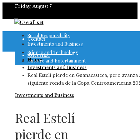
Friday, August 7
About
Social Responsibility
Contact
Investments and Business
Science and Technology
Advertise
Home
Culture and Entertainment
Investments and Business
Real Estelí pierde en Guanacasteca, pero avanza a
siguiente ronda de la Copa Centroamericana 20
Investments and Business
Real Estelí
pierde en