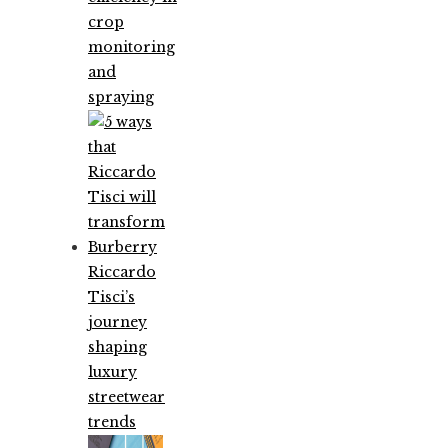
crop
monitoring
and
spraying
Riccardo
Tisci’s
journey
shaping
luxury
streetwear
trends