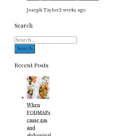
Joseph Taylor
2 weeks ago
Search
Search
for:
Recent Posts
When
FODMAPs
cause gas
and
abdominal