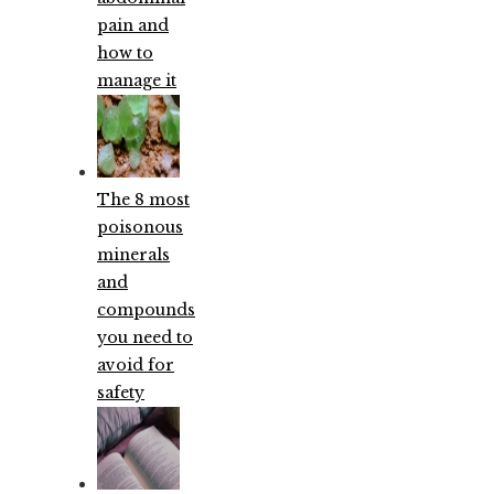
pain and
how to
manage it
The 8 most
poisonous
minerals
and
compounds
you need to
avoid for
safety